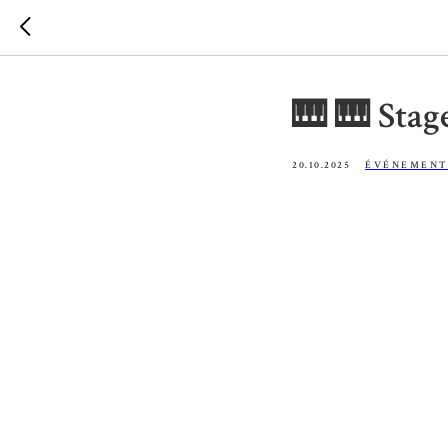
🎹 🎹 Stag
20.10.2025
ÉVÉNEMENT